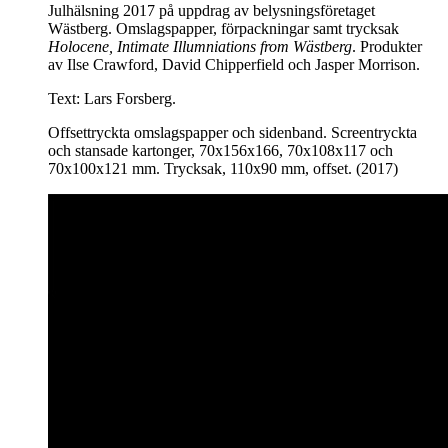
Julhälsning 2017 på uppdrag av belysningsföretaget
Wästberg. Omslagspapper, förpackningar samt trycksak
Holocene, Intimate Illumniations from Wästberg
. Produkter
av Ilse Crawford, David Chipperfield och Jasper Morrison.
Text: Lars Forsberg.
Offsettryckta omslagspapper och sidenband. Screentryckta
och stansade kartonger, 70x156x166, 70x108x117 och
70x100x121 mm. Trycksak, 110x90 mm, offset. (2017)