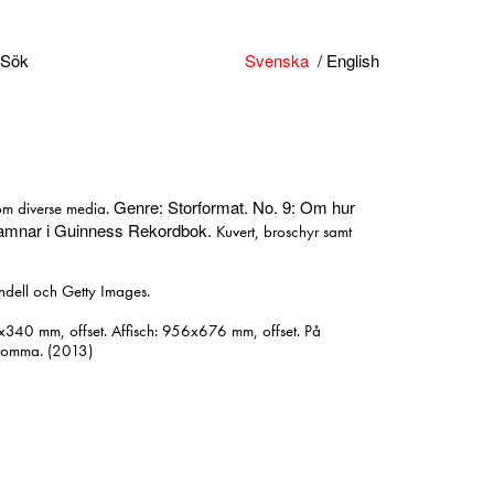
Sök
Svenska
English
Genre: Storformat. No. 9: Om hur
 om diverse media.
 hamnar i Guinness Rekordbok.
Kuvert, broschyr samt
Lindell och Getty Images.
x340 mm, offset. Affisch: 956x676 mm, offset. På
Bromma. (2013)