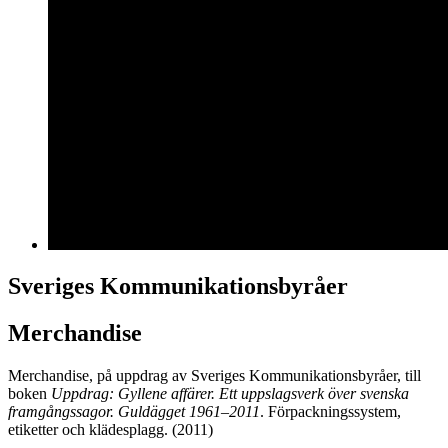
Sveriges Kommunikationsbyråer
Merchandise
Merchandise, på uppdrag av Sveriges Kommunikationsbyråer, till
boken
Uppdrag: Gyllene affärer. Ett uppslagsverk över svenska
framgångssagor. Guldägget 1961–2011
. Förpackningssystem,
etiketter och klädesplagg. (2011)