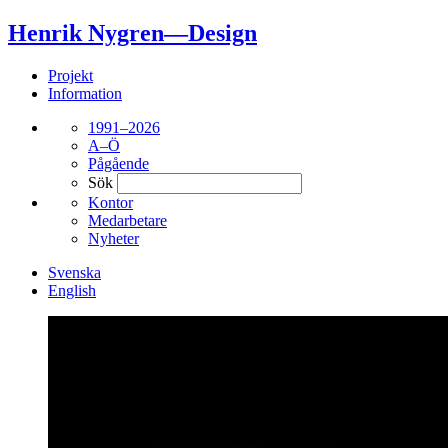
Henrik Nygren—Design
Projekt
Information
1991–2026
A–Ö
Pågående
Sök
Kontor
Medarbetare
Nyheter
Svenska
English