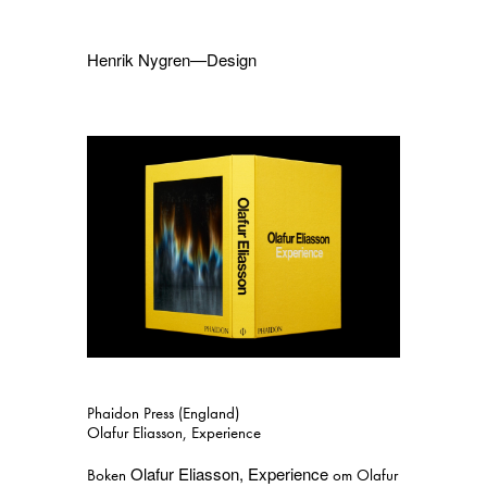
Henrik Nygren—Design
Projekt
Information
1991–2026
A–Ö
Pågående
Sök
Svenska
English
Phaidon Press (England)
Olafur Eliasson, Experience
Olafur Eliasson, Experience
Boken
om Olafur