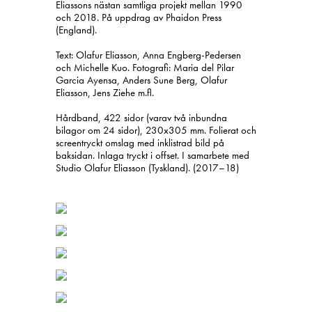
Eliassons nästan samtliga projekt mellan 1990
och 2018. På uppdrag av Phaidon Press
(England).
Text: Olafur Eliasson, Anna Engberg-Pedersen
och Michelle Kuo. Fotografi: Maria del Pilar
Garcia Ayensa, Anders Sune Berg, Olafur
Eliasson, Jens Ziehe m.fl.
Hårdband, 422 sidor (varav två inbundna
bilagor om 24 sidor), 230x305 mm. Folierat och
screentryckt omslag med inklistrad bild på
baksidan. Inlaga tryckt i offset. I samarbete med
Studio Olafur Eliasson (Tyskland). (2017–18)