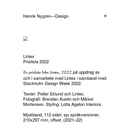
Henrik Nygren—Design
Projekt
Information
1991–2026
A–Ö
Pågående
Sök
Lintex
Svenska
English
Prislista 2022
på uppdrag av
En prislista från Lintex, 2022
och i samarbete med Lintex i samband med
Stockholm Design Week 2022.
Texter: Petter Eklund och Lintex.
Fotografi: Brendan Austin och Mikkel
Mortensen. Styling: Lotta Agaton Interiors.
Mjukband, 112 sidor, sju språkversioner,
210x297 mm, offset. (2021–22)