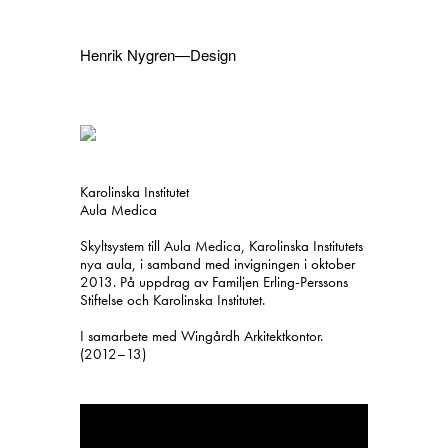
Henrik Nygren—Design
Projekt
Information
1991–2026
A–Ö
Pågående
Sök
Karolinska Institutet
Svenska
English
Aula Medica
Skyltsystem till Aula Medica, Karolinska Institutets
nya aula, i samband med invigningen i oktober
2013. På uppdrag av Familjen Erling-Perssons
Stiftelse och Karolinska Institutet.
I samarbete med Wingårdh Arkitektkontor.
(2012–13)