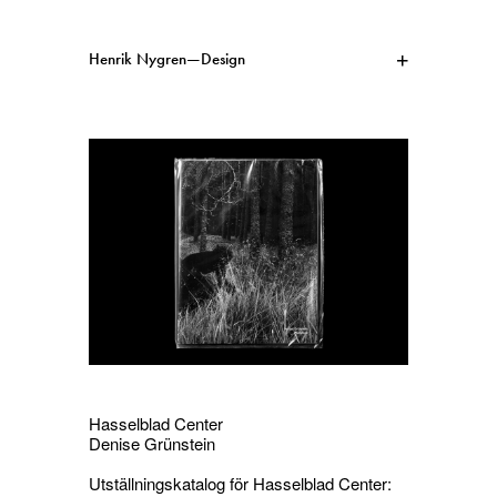
Henrik Nygren—Design
Projekt
Information
1991–2026
A–Ö
Pågående
Sök
Svenska
English
Hasselblad Center
Denise Grünstein
Utställningskatalog för Hasselblad Center: