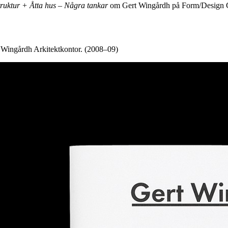
truktur + Åtta hus – Några tankar
om Gert Wingårdh på Form/Design Ce
d Wingårdh Arkitektkontor. (2008–09)