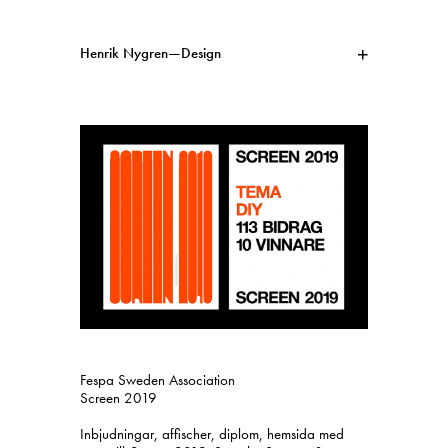
Henrik Nygren—Design
Projekt
Information
1991–2026
A–Ö
Pågående
Sök
Svenska
English
Fespa Sweden Association
Screen 2019
Inbjudningar, affischer, diplom, hemsida med