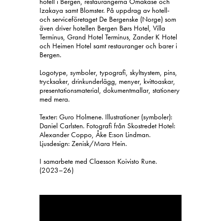
hotell i Bergen, restaurangerna Omakase och
Izakaya samt Blomster. På uppdrag av hotell-
och serviceföretaget De Bergenske (Norge) som
även driver hotellen Bergen Børs Hotel, Villa
Terminus, Grand Hotel Terminus, Zander K Hotel
och Heimen Hotel samt restauranger och barer i
Bergen.
Logotype, symboler, typografi, skyltsystem, pins,
trycksaker, drinkunderlägg, menyer, kvittoaskar,
presentationsmaterial, dokumentmallar, stationery
med mera.
Texter: Guro Holmene. Illustrationer (symboler):
Daniel Carlsten. Fotografi från Skostredet Hotel:
Alexander Coppo, Åke E:son Lindman.
Ljusdesign: Zenisk/Mara Hein.
I samarbete med Claesson Koivisto Rune.
(2023–26)