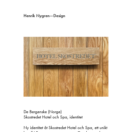
Henrik Nygren—Design
Projekt
Information
1991–2026
A–Ö
Pågående
Sök
Svenska
English
De Bergenske (Norge)
Skostredet Hotel och Spa, identitet
Ny identitet åt Skostredet Hotel och Spa, ett unikt