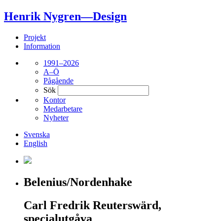
Henrik Nygren—Design
Projekt
Information
1991–2026
A–Ö
Pågående
Sök
Kontor
Medarbetare
Nyheter
Svenska
English
Belenius/Nordenhake
Carl Fredrik Reuterswärd,
specialutgåva